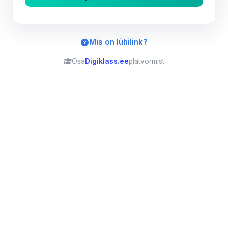
Mis on lühilink?
Osa
Digiklass.ee
platvormist