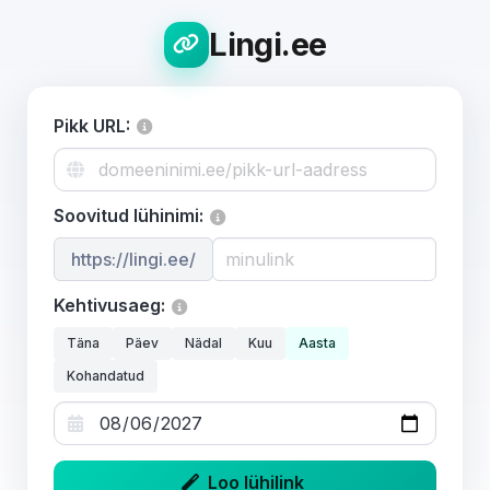
Lingi.ee
Pikk URL:
Soovitud lühinimi:
https://lingi.ee/
Kehtivusaeg:
Täna
Päev
Nädal
Kuu
Aasta
Kohandatud
Loo lühilink